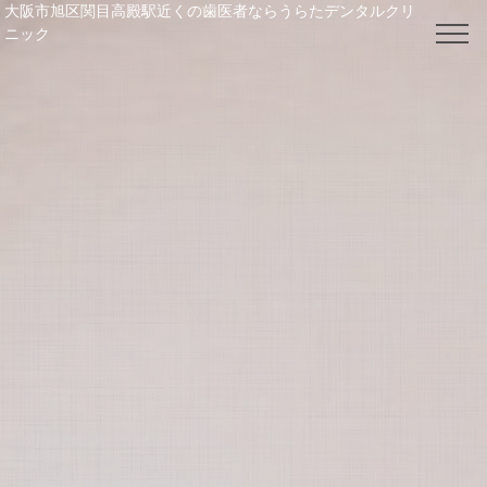
大阪市旭区関目高殿駅近くの歯医者ならうらたデンタルクリ
ニック
電話番号： 06-6964-4148
TOP
クリニック紹介
院長・スタッフ紹介
料金表
お知らせ / ブログ