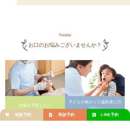
Trouble
お口のお悩みございませんか？
子どもが怖がって歯医者に行
虫歯を予防したい
けない
治した歯を長持ちさせたい
健康な永久歯を育てたい
初診予約
再診予約
LINE
予約
予防歯科
小児歯科