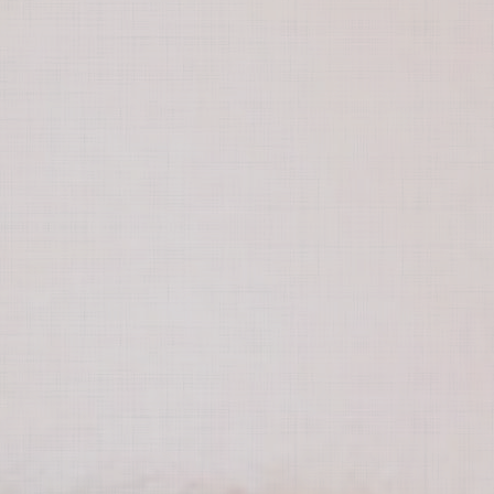
求人
お問い合わせ
診療メニュー
歯の審美
顎関節症治療
歯の病気予防
入れ歯（義歯）
小児歯科
ホワイトニング
インプラント